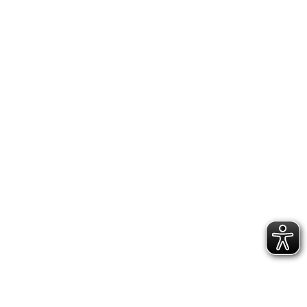
Turnen/ Trampolin
Volleyball
Volleyball
Feriencamps
Feriencamps
Feriencamps
Integration durch Sport
Integration durch Sport
Integration durch Sport
Koordinierungsstelle Sport und Geflüchtete
Koordinierungsstelle Sport und Geflüchtete
Koordinierungsstelle Sport und Geflüchtete