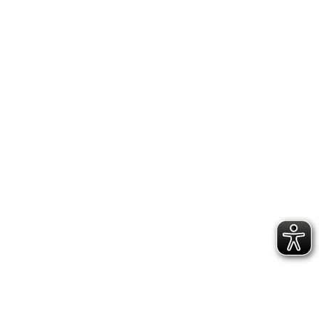
IMPRESSUM
DATENSCHUTZERKLÄRUNG
GESCHÄFTSSTELLE &
VEREINSANLAGE
Hoppenstedtstr. 8