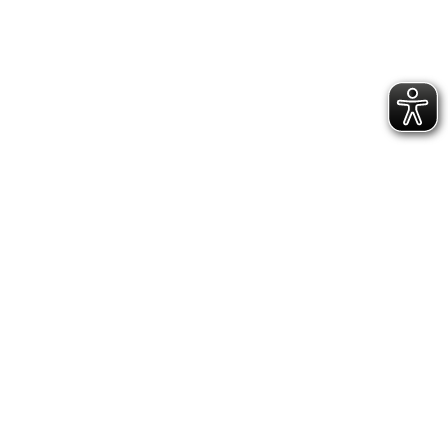
Koordinierungsstelle Sport und Geflüchtete
Koordinierungsstelle Sport und Geflüchtete
IMPRESSUM
DATENSCHUTZERKLÄRUNG
GESCHÄFTSSTELLE &
VEREINSANLAGE
Hoppenstedtstr. 8
30173 Hannover
Telefon: 0511-70 31 41
Fax: 0511-710 08 76
kontakt@vfl.popkendesign.de