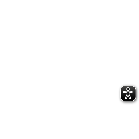
DATENSCHUTZERKLÄRUNG
GESCHÄFTSSTELLE &
VEREINSANLAGE
Hoppenstedtstr. 8
30173 Hannover
Telefon: 0511-70 31 41
Fax: 0511-710 08 76
kontakt@vfl.popkendesign.de
© 2023 VfL Eintracht Hannover von 1848 e.V. -