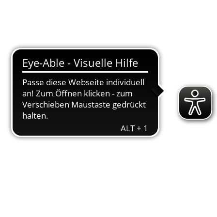
T
DOWNLOADS
ENGAGEMENT
AKTUELLES
KONTAKT
018
 aktu­el­len Ver­eins­ge­sche­hen hat, dem emp­