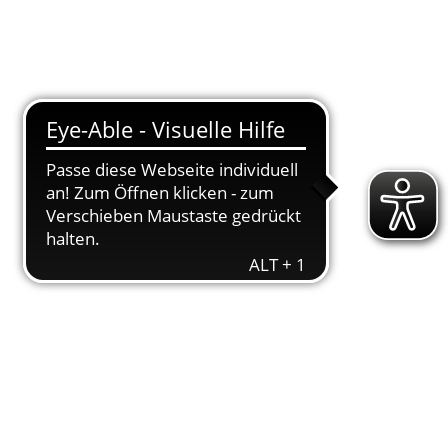
T
DOWNLOADS
ENGAGEMENT
AKTUELLES
KONTAKT
015
a­ge zurückgekehrt. Auch unse­re „Terrassen“-