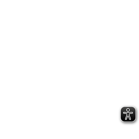
IMPRESSUM
DATENSCHUTZERKLÄRUNG
GESCHÄFTSSTELLE &
VEREINSANLAGE
Hoppenstedtstr. 8
30173 Hannover
Telefon: 0511-70 31 41
Fax: 0511-710 08 76
kontakt@vfl.popkendesign.de