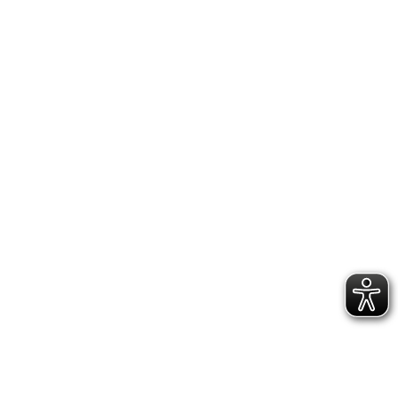
zu ihren ers­ten deut­schen Meis­ter­schaf­ten in
Bre­men. Wir wün­schen allen viel Spaß und
Erfolg!
IMPRESSUM
DATENSCHUTZERKLÄRUNG
GESCHÄFTSSTELLE &
VEREINSANLAGE
Hoppenstedtstr. 8
30173 Hannover
Telefon: 0511-70 31 41
Fax: 0511-710 08 76
kontakt@vfl.popkendesign.de