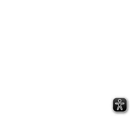
IMPRESSUM
DATENSCHUTZERKLÄRUNG
GESCHÄFTSSTELLE &
VEREINSANLAGE
Hoppenstedtstr. 8
30173 Hannover
Telefon: 0511-70 31 41
Fax: 0511-710 08 76
kontakt@vfl.popkendesign.de