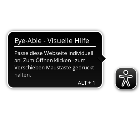
T
DOWNLOADS
ENGAGEMENT
AKTUELLES
KONTAKT
lbronn
fL Ein­tracht Han­no­ver war mit sie­ben Ath­le­
il­ber­me­dail­le und ins­ge­samt fünf Final­plätz;