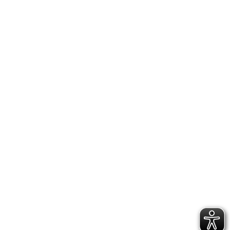
IMPRESSUM
DATENSCHUTZERKLÄRUNG
GESCHÄFTSSTELLE &
VEREINSANLAGE
Hoppenstedtstr. 8
30173 Hannover
Telefon: 0511-70 31 41
Fax: 0511-710 08 76
kontakt@vfl.popkendesign.de