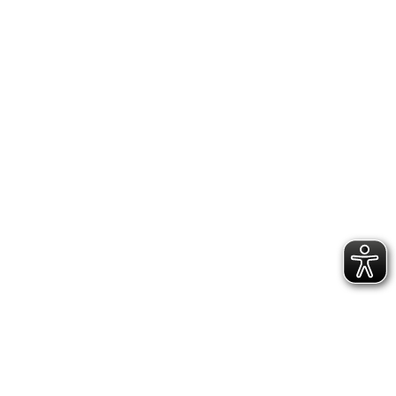
DATENSCHUTZERKLÄRUNG
GESCHÄFTSSTELLE &
VEREINSANLAGE
Hoppenstedtstr. 8
30173 Hannover
Telefon: 0511-70 31 41
Fax: 0511-710 08 76
kontakt@vfl.popkendesign.de
© 2023 VfL Eintracht Hannover von 1848 e.V. -
designed by Popkendesign