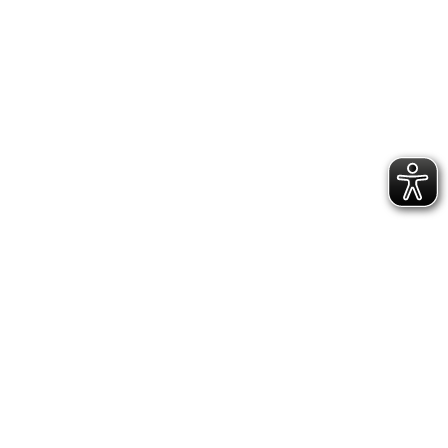
GESCHÄFTSSTELLE &
VEREINSANLAGE
Hoppenstedtstr. 8
30173 Hannover
Telefon: 0511-70 31 41
Fax: 0511-710 08 76
kontakt@vfl.popkendesign.de
© 2023 VfL Eintracht Hannover von 1848 e.V. -
designed by Popkendesign