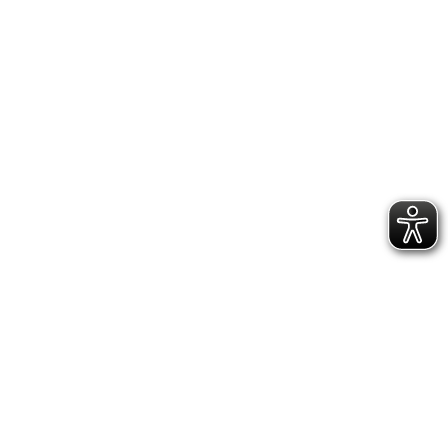
DATENSCHUTZERKLÄRUNG
GESCHÄFTSSTELLE &
VEREINSANLAGE
Hoppenstedtstr. 8
30173 Hannover
Telefon: 0511-70 31 41
Fax: 0511-710 08 76
kontakt@vfl.popkendesign.de
© 2023 VfL Eintracht Hannover von 1848 e.V. -
designed by Popkendesign