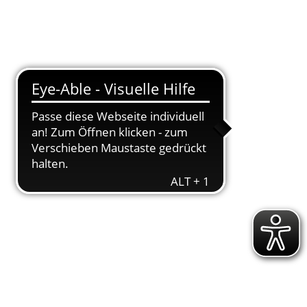
T
DOWNLOADS
ENGAGEMENT
AKTUELLES
KONTAKT
ugend
2023
U16
en Bestleistungen
er Sport­an­la­ge am Schul­zen­trum Well­weg
nen der
und fünf Ath­le­ten der
WJU16
MJU16