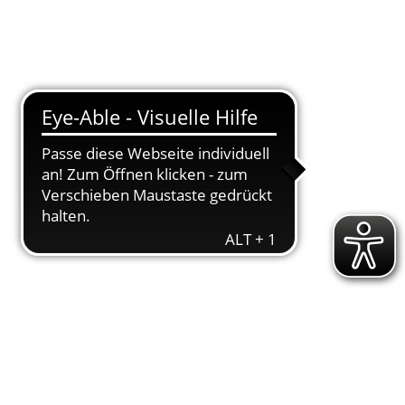
T
DOWNLOADS
ENGAGEMENT
AKTUELLES
KONTAKT
U16
­son und Jana Ronshau­sen, bei dem Jana in einen