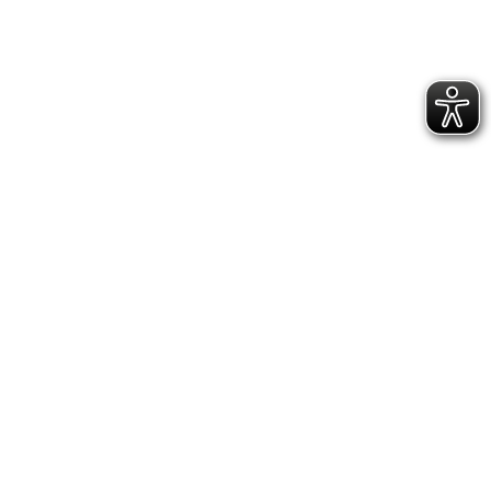
GESCHÄFTSSTELLE &
VEREINSANLAGE
Hoppenstedtstr. 8
30173 Hannover
Telefon: 0511-70 31 41
Fax: 0511-710 08 76
kontakt@vfl.popkendesign.de
© 2023 VfL Eintracht Hannover von 1848 e.V. -
designed by Popkendesign