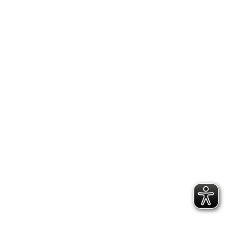
Ende August ist das auch beim Som­mer­camp
geplant.
III
Auf der schö­nen Ver­eins­sport­an­la­ge wurden
nach einem Jahr Pau­se wie­der erfolgreich
Sport­ab­zei­chen bei der Feri­en-Kids — Aktion
abgenommen.
IMPRESSUM
DATENSCHUTZERKLÄRUNG
GESCHÄFTSSTELLE &
VEREINSANLAGE