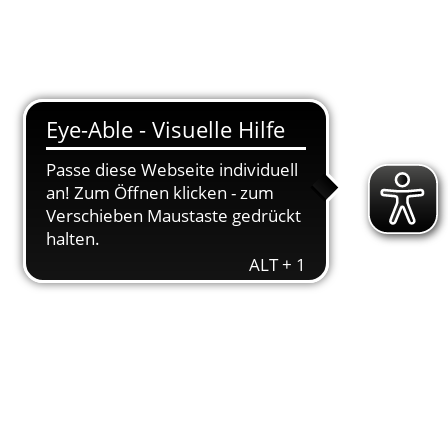
T
DOWNLOADS
ENGAGEMENT
AKTUELLES
KONTAKT
1.Liga
bel­le in der 2.Liga. Zwar weh­te schon damals
e offi­zi­el­le Erklä­rung ließ sehr lan­ge auf
es neu­en Jah­res von dem viel beju­bel­ten Auf­