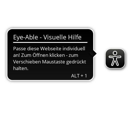
T
DOWNLOADS
ENGAGEMENT
AKTUELLES
KONTAKT
il. Auf der Olym­pi­schen Distanz über­zeug­ten
er (
, 2:32:30) und Mat­thi­as Hüttl (
,
SEN4
SEN4