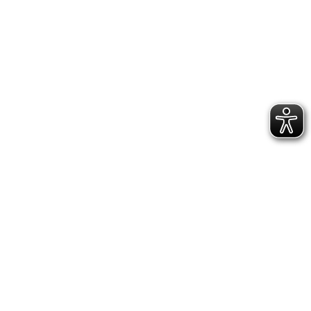
GESCHÄFTSSTELLE &
VEREINSANLAGE
Hoppenstedtstr. 8
30173 Hannover
Telefon: 0511-70 31 41
Fax: 0511-710 08 76
kontakt@vfl.popkendesign.de
© 2023 VfL Eintracht Hannover von 1848 e.V. -
designed by Popkendesign