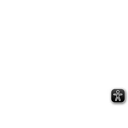
IMPRESSUM
DATENSCHUTZERKLÄRUNG
GESCHÄFTSSTELLE &
VEREINSANLAGE
Hoppenstedtstr. 8
30173 Hannover
Telefon: 0511-70 31 41
Fax: 0511-710 08 76
kontakt@vfl.popkendesign.de