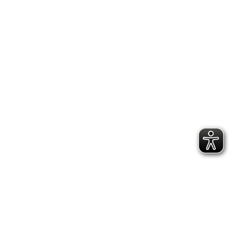
IMPRESSUM
DATENSCHUTZERKLÄRUNG
GESCHÄFTSSTELLE &
VEREINSANLAGE
Hoppenstedtstr. 8
30173 Hannover
Telefon: 0511-70 31 41
Fax: 0511-710 08 76
kontakt@vfl.popkendesign.de