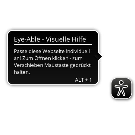
T
DOWNLOADS
ENGAGEMENT
AKTUELLES
KONTAKT
ible!
s­se A, Klas­sen­er­halt in den Rele­ga­ti­ons­
en­der Platz 3 für die 1. Mixed-Mann­schaft eben­
no­ver bedeu­te­te, die die Meis­ter und Vize-