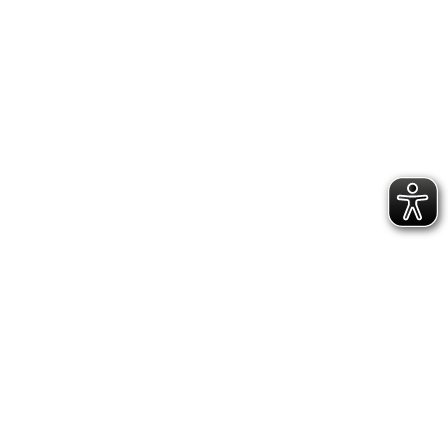
IMPRESSUM
DATENSCHUTZERKLÄRUNG
GESCHÄFTSSTELLE &
VEREINSANLAGE
Hoppenstedtstr. 8
30173 Hannover
Telefon: 0511-70 31 41
Fax: 0511-710 08 76
kontakt@vfl.popkendesign.de