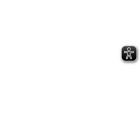
DATENSCHUTZERKLÄRUNG
GESCHÄFTSSTELLE &
VEREINSANLAGE
Hoppenstedtstr. 8
30173 Hannover
Telefon: 0511-70 31 41
Fax: 0511-710 08 76
kontakt@vfl.popkendesign.de
© 2023 VfL Eintracht Hannover von 1848 e.V. -