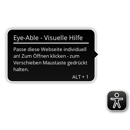
DOWNLOADS
ENGAGEMENT
AKTUELLES
KONTAKT
n­tag­mor­gen mit den Kin­