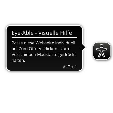
T
DOWNLOADS
ENGAGEMENT
AKTUELLES
KONTAKT
g
rt.
Fabi­an Kuklin­ski
erreich­te als 32. der
s im Halb­ma­ra­thon kei­ne
oder U20-Wer­
U18-