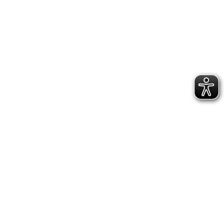
DATENSCHUTZERKLÄRUNG
GESCHÄFTSSTELLE &
VEREINSANLAGE
Hoppenstedtstr. 8
30173 Hannover
Telefon: 0511-70 31 41
Fax: 0511-710 08 76
kontakt@vfl.popkendesign.de
© 2023 VfL Eintracht Hannover von 1848 e.V. -