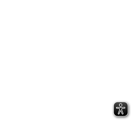
IMPRESSUM
DATENSCHUTZERKLÄRUNG
GESCHÄFTSSTELLE &
VEREINSANLAGE
Hoppenstedtstr. 8
30173 Hannover
Telefon: 0511-70 31 41
Fax: 0511-710 08 76
kontakt@vfl.popkendesign.de