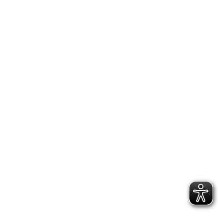
Tennis
Tischtennis
Tischtennis
Tischtennis
Triathlon
Triathlon
Triathlon
Turnen/ Trampolin
Tricking
Tricking
Volleyball
Turnen/ Trampolin
Turnen/ Trampolin
Volleyball
Volleyball
Feriencamps
Feriencamps