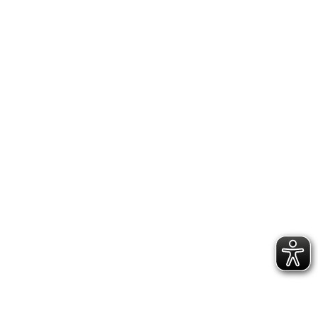
IMPRESSUM
DATENSCHUTZERKLÄRUNG
GESCHÄFTSSTELLE &
VEREINSANLAGE
Hoppenstedtstr. 8
30173 Hannover
Telefon: 0511-70 31 41
Fax: 0511-710 08 76
kontakt@vfl.popkendesign.de