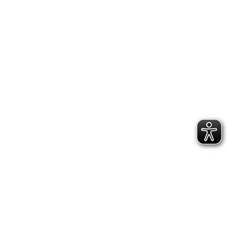
GESCHÄFTSSTELLE &
VEREINSANLAGE
Hoppenstedtstr. 8
30173 Hannover
Telefon: 0511-70 31 41
Fax: 0511-710 08 76
kontakt@vfl.popkendesign.de
© 2023 VfL Eintracht Hannover von 1848 e.V. -
designed by Popkendesign