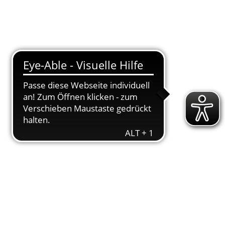
T
DOWNLOADS
ENGAGEMENT
AKTUELLES
KONTAKT
/
/
M
TGW
SGW
d konn­ten in den meis­ten Fäl­len das Kampf­ge­
ten am 9.6. in Neu­markt in der Ober­pfalz. Nun