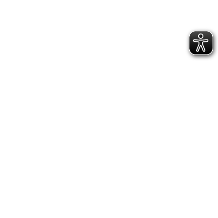
Die Bericht­erstat­te­rin gra­tu­liert dem tol­len
Team und den Trainerinnen/Trainern Anni­
ka, Sven­ja, Casi und Maxi und dankt den
mit­ge­reis­ten Eltern.
IMPRESSUM
DATENSCHUTZERKLÄRUNG
GESCHÄFTSSTELLE &
VEREINSANLAGE
Hoppenstedtstr. 8
30173 Hannover
Telefon: 0511-70 31 41