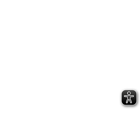
Sekun­den belohnt wur­de. Auch die Lan­des­
meis­ter­schaft war somit ein erfolg­rei­cher Wett­
kampf für unse­re Staffel.
IMPRESSUM
DATENSCHUTZERKLÄRUNG
GESCHÄFTSSTELLE &
VEREINSANLAGE
Hoppenstedtstr. 8
30173 Hannover