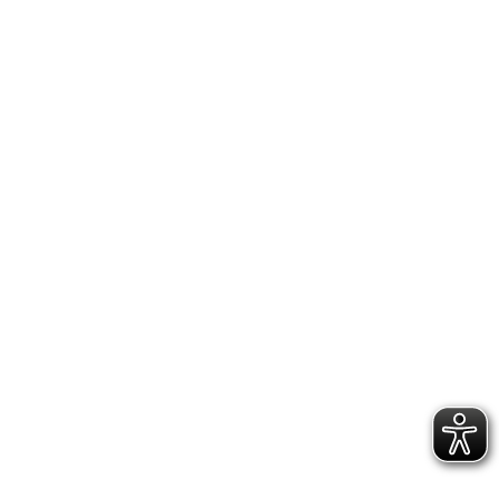
IMPRESSUM
DATENSCHUTZERKLÄRUNG
GESCHÄFTSSTELLE &
VEREINSANLAGE
Hoppenstedtstr. 8
30173 Hannover
Telefon: 0511-70 31 41
Fax: 0511-710 08 76
kontakt@vfl.popkendesign.de