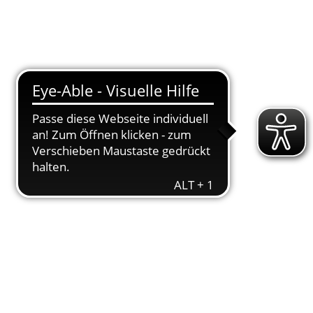
T
DOWNLOADS
ENGAGEMENT
AKTUELLES
KONTAKT
 sensibilisiert für
r­zen, aber span­nen­den Aus­tau­schen mit
tif­tung, ver­teilt wer­den. In den Spra­chen
n.
Der VfL Ein­tracht Han­no­ver möch­te auch