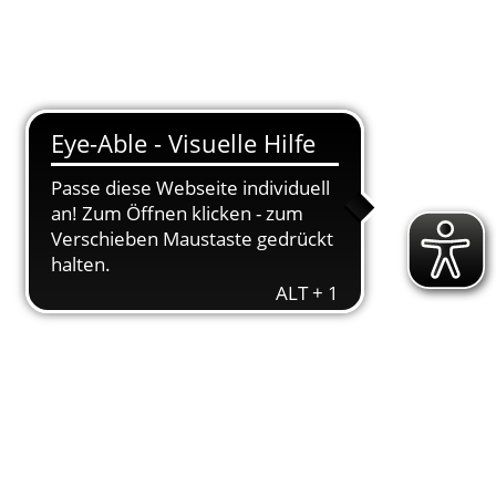
T
DOWNLOADS
ENGAGEMENT
AKTUELLES
KONTAKT
ht
en sich
Mona Han­sen
und
Man­ne Klein
,
n
. Auf­grund eines Über­tra­gungs­feh­lers, der
be­geg­nung aus und die Plat­zie­run­gen wur­den