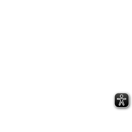
IMPRESSUM
DATENSCHUTZERKLÄRUNG
GESCHÄFTSSTELLE &
VEREINSANLAGE
Hoppenstedtstr. 8
30173 Hannover
Telefon: 0511-70 31 41
Fax: 0511-710 08 76
kontakt@vfl.popkendesign.de