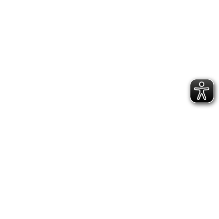
IMPRESSUM
DATENSCHUTZERKLÄRUNG
GESCHÄFTSSTELLE &
VEREINSANLAGE
Hoppenstedtstr. 8
30173 Hannover
Telefon: 0511-70 31 41
Fax: 0511-710 08 76
kontakt@vfl.popkendesign.de