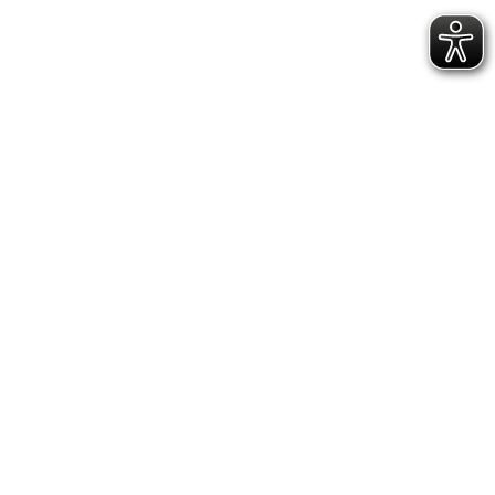
wun­der­schö­nen Sta­di­on gelau­fen zu sein.
IMPRESSUM
DATENSCHUTZERKLÄRUNG
GESCHÄFTSSTELLE &
VEREINSANLAGE
Hoppenstedtstr. 8
30173 Hannover
Telefon: 0511-70 31 41
Fax: 0511-710 08 76
kontakt@vfl.popkendesign.de