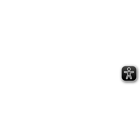
DATENSCHUTZERKLÄRUNG
GESCHÄFTSSTELLE &
VEREINSANLAGE
Hoppenstedtstr. 8
30173 Hannover
Telefon: 0511-70 31 41
Fax: 0511-710 08 76
kontakt@vfl.popkendesign.de
© 2023 VfL Eintracht Hannover von 1848 e.V. -