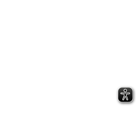
IMPRESSUM
DATENSCHUTZERKLÄRUNG
GESCHÄFTSSTELLE &
VEREINSANLAGE
Hoppenstedtstr. 8
30173 Hannover
Telefon: 0511-70 31 41
Fax: 0511-710 08 76
kontakt@vfl.popkendesign.de