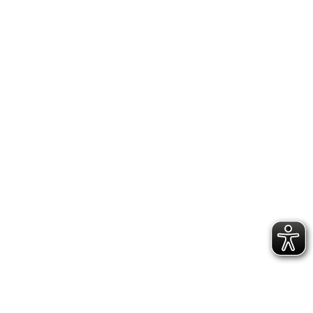
Tor­ben Scha­per warf den Dis­kus in der Alters­
klas­se M 15 39,30 Meter weit und beleg­te
Platz fünf.
IMPRESSUM
DATENSCHUTZERKLÄRUNG
GESCHÄFTSSTELLE &
VEREINSANLAGE
Hoppenstedtstr. 8
30173 Hannover
Telefon: 0511-70 31 41
Fax: 0511-710 08 76