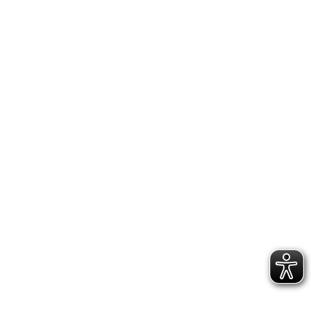
Ver­eins­mit­glie­der in der letz­ten Zeit möch­ten
wir die­ses ger­ne aner­ken­nen und redu­zie­ren
den Teil­nah­me­be­trag um 10,- Euro, somit
beläuft sich die­ser auf 105,- Euro. Für
Geschwis­ter­kin­der gewäh­ren wir wei­ter­
hin 20%.
Anmel­dung Herbst­ak­ti­on 12.–16.10.2020
Ver­hal­tens­re­geln Herbstferien-Kids-Aktion
IMPRESSUM
DATENSCHUTZERKLÄRUNG