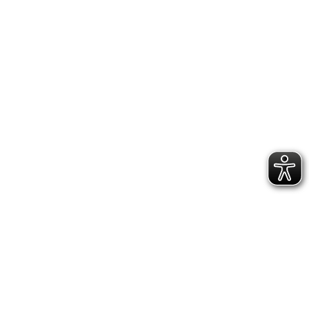
GESCHÄFTSSTELLE &
VEREINSANLAGE
Hoppenstedtstr. 8
30173 Hannover
Telefon: 0511-70 31 41
Fax: 0511-710 08 76
kontakt@vfl.popkendesign.de
© 2023 VfL Eintracht Hannover von 1848 e.V. -
designed by Popkendesign